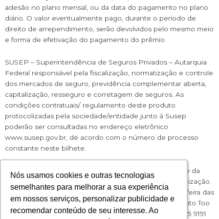
adesão no plano mensal, ou da data do pagamento no plano
diário. O valor eventualmente pago, durante o período de
direito de arrependimento, serão devolvidos pelo mesmo meio
e forma de efetivação do pagamento do prêmio
SUSEP – Superintendência de Seguros Privados – Autarquia
Federal responsável pela fiscalização, normatização e controle
dos mercados de seguro, previdência complementar aberta,
capitalização, resseguro e corretagem de seguros. As
condições contratuais/ regulamento deste produto
protocolizadas pela sociedade/entidade junto à Susep
poderão ser consultadas no endereço eletrônico
www.susep.gov.br, de acordo com o número de processo
constante neste bilhete.
O registro deste plano na SUSEP não implica, por parte da
Nós usamos cookies e outras tecnologias
Nós usamos cookies e outras tecnologias
Nós usamos cookies e outras tecnologias
Nós usamos cookies e outras tecnologias
Autarquia, incentivo ou recomendação a sua comercialização.
semelhantes para melhorar a sua experiência
semelhantes para melhorar a sua experiência
semelhantes para melhorar a sua experiência
semelhantes para melhorar a sua experiência
Atendimento SUSEP Exclusivo ao Consumidor (2ª a 6ª feira das
em nossos serviços, personalizar publicidade e
em nossos serviços, personalizar publicidade e
em nossos serviços, personalizar publicidade e
em nossos serviços, personalizar publicidade e
9:30h às 17:00h) 0800 021 8484. Central de Atendimento Too
recomendar conteúdo de seu interesse. Ao
recomendar conteúdo de seu interesse. Ao
recomendar conteúdo de seu interesse. Ao
recomendar conteúdo de seu interesse. Ao
Seguros Whatsapp: (11) 9 9400-3326 Telefone: 0800 775 9191