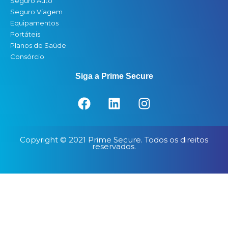
Seguro Auto
Seguro Viagem
Equipamentos
Portáteis
Planos de Saúde
Consórcio
Siga a Prime Secure
F
L
I
a
i
n
c
n
s
e
k
t
Copyright © 2021 Prime Secure. Todos os direitos
b
e
a
reservados.
o
d
g
o
i
r
k
n
a
m