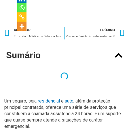
Anterior
ANTERIOR
PRÓXIMO
Entenda o Médico na Tela e a Telemedicina e suas vantagens
Plano de Saúde: é realmente caro?
Sumário
Um seguro, seja
residencial
e
auto
, além da proteção
principal contratada, oferece uma série de serviços que
constituem a chamada assistência 24 horas. É um suporte
que quase sempre atende a situações de caráter
emergencial.