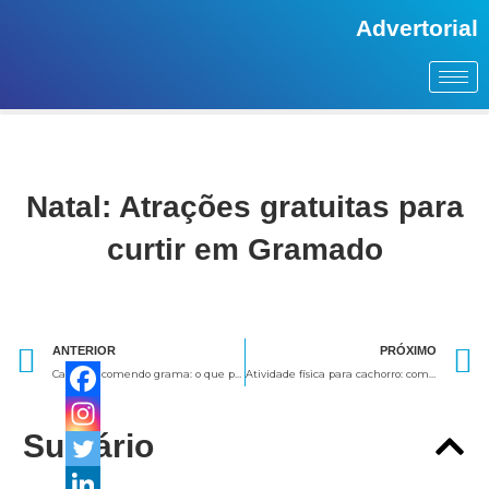
Advertorial
Natal: Atrações gratuitas para
curtir em Gramado
Anterior
ANTERIOR
PRÓXIMO
Cachorro comendo grama: o que pode ser?
Atividade física para cachorro: como fazer o pet perder peso
Sumário