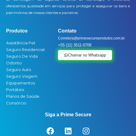
oferecemos qualidade em serviços para proteger e assegurar os bens e
patrimônios de nossos clientes e parceiros.
Produtos
Contato
Corretora@primesecureprodutos.com.br
Assistência Pet
+55 (11) 3511-0708
Seguro Residencial
Chamar no Whatsapp
Seguro De Vida
Odonto
Seguro Auto
Seguro Viagem
Equipamentos
Portáteis
Planos de Saúde
Consórcio
Siga a Prime Secure
F
L
I
a
i
n