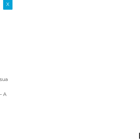
X
sua
– A