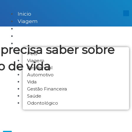
Inicio
Viagem
Pets
Residencial
Todas as Categorias
precisa saber sobre
Pets
Viagem
o de vida
Residencial
Automotivo
Vida
Gestão Financeira
Saúde
Odontológico