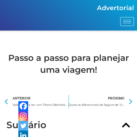
Advertorial
Passo a passo para planejar
uma viagem!
Anterior
ANTERIOR
PRÓXIMO
Vale a pena ter um Plano Odontológico?
Quais os diferenciais do Seguro de Vida SulAmérica?
Sumário