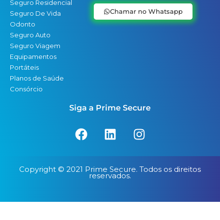
Seguro Residencial
Chamar no Whatsapp
Seguro De Vida
Odonto
Seguro Auto
Seguro Viagem
Equipamentos
Portáteis
Planos de Saúde
Consórcio
Siga a Prime Secure
F
L
I
a
i
n
c
n
s
e
k
t
Copyright © 2021 Prime Secure. Todos os direitos
b
e
a
reservados.
o
d
g
o
i
r
k
n
a