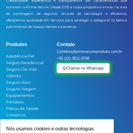
Credibilidade, experiência e transparência são características que
norteiam a Prime Secure. Desde 2015 a nossa proposta é inovar na área
de corretagem de seguros, através de tecnologia e eficiência,
oferecemos qualidade em serviços para proteger e assegurar os bens e
patrimônios de nossos clientes e parceiros.
Produtos
Contato
Corretora@primesecureprodutos.com.br
Assistência Pet
+55 (11) 3511-0708
Seguro Residencial
Chamar no Whatsapp
Seguro De Vida
Odonto
Seguro Auto
Seguro Viagem
Equipamentos
Portáteis
Planos de Saúde
Consórcio
Siga a Prime Secure
Nós usamos cookies e outras tecnologias
Nós usamos cookies e outras tecnologias
Nós usamos cookies e outras tecnologias
Nós usamos cookies e outras tecnologias