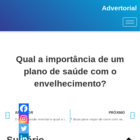
Advertorial
Qual a importância de um
plano de saúde com o
envelhecimento?
Anterior
ANTERIOR
PRÓXIMO
O que é saúde mental e qual a importância para uma vida mais feliz?
7 dicas para viajar de carro com segurança no fim de ano
Sumário