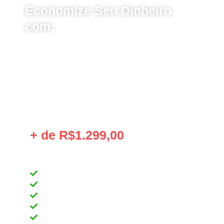
Economize Seu Dinheiro
com:
Sem Seguro
Detetização
Serviço de Encanador
Troca de Telha
Conserto de Eletrodoméstico
Chaveiro
Garantia de Aluguel
+ de R$1.299,00
Com Seguro
Detetização
Serviço de Encanador
Troca de Telha
Conserto de Eletrodoméstico
Chaveiro