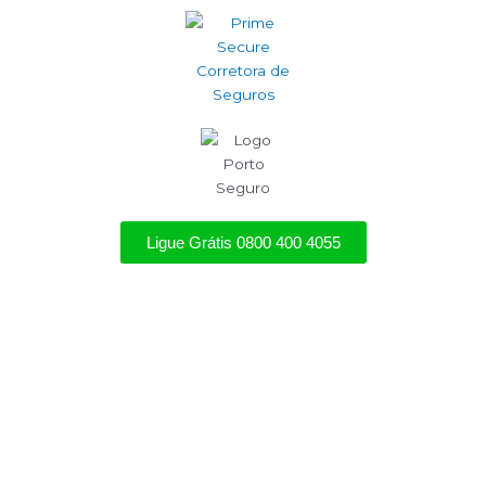
Ligue Grátis 0800 400 4055
A máquina de lavar quebrou
ou a pia entupiu?
A PORTO CONSERTA
PARA VOCÊ
!