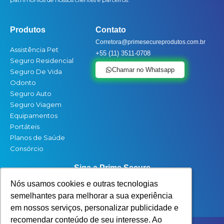
Produtos
Contato
Corretora@primesecureprodutos.com.br
Assistência Pet
+55 (11) 3511-0708
Seguro Residencial
Chamar no Whatsapp
Seguro De Vida
Odonto
Seguro Auto
Seguro Viagem
Equipamentos
Portáteis
Planos de Saúde
Consórcio
Siga a Prime Secure
Nós usamos cookies e outras tecnologias
Nós usamos cookies e outras tecnologias
Nós usamos cookies e outras tecnologias
Nós usamos cookies e outras tecnologias
F
L
I
semelhantes para melhorar a sua experiência
semelhantes para melhorar a sua experiência
semelhantes para melhorar a sua experiência
semelhantes para melhorar a sua experiência
a
i
n
em nossos serviços, personalizar publicidade e
em nossos serviços, personalizar publicidade e
em nossos serviços, personalizar publicidade e
em nossos serviços, personalizar publicidade e
c
n
s
recomendar conteúdo de seu interesse. Ao
recomendar conteúdo de seu interesse. Ao
recomendar conteúdo de seu interesse. Ao
recomendar conteúdo de seu interesse. Ao