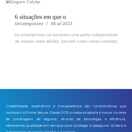
6 situações em que o
Uncategorized
06 jul 2023
Os smartphones se tornaram uma parte indispensável
de nossas vidas diárias. Servem como nossa conexão
Credibilidade, experiência e transparência são características que
norteiam a Prime Secure. Desde 2015 a nossa proposta é inovar na área
de corretagem de seguros, através de tecnologia e eficiência,
oferecemos qualidade em serviços para proteger e assegurar os bens e
patrimônios de nossos clientes e parceiros.